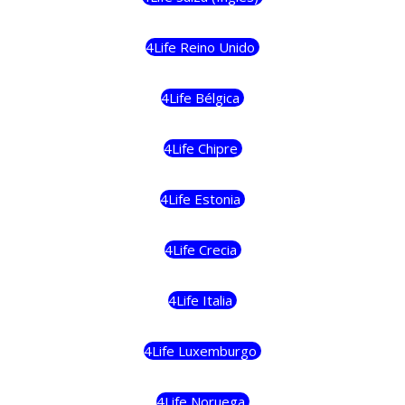
4Life Reino Unido
4Life Bélgica
4Life Chipre
4Life Estonia
4Life Crecia
4Life Italia
4Life Luxemburgo
4Life Noruega