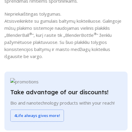
sprendimas rimtiems sportininkams.
Nepriekaištingas tolygumas.
Atsisveikinkite su gumulais baltymų kokteiliuose. Galingoje
mūsų plakimo sistemoje naudojamas vielinis plakiklis
®
®
„BlenderBall
“, kurį rasite tik „BlenderBottle
“ ženklu
pažymėtuose plaktuvuose. Su šiuo plakikliu tolygios
konsistencijos baltymų ir maisto medžiagų kokteilius
išgausite be vargo.
Take advantage of our discounts!
Bio and nanotechnology products within your reach!
4Life always gives more!