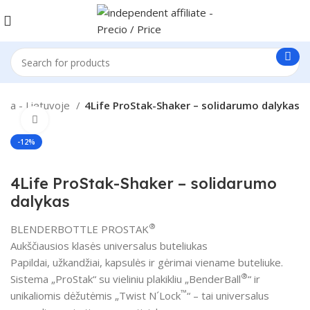
ania - Lietuvoje
4Life ProStak-Shaker – solidarumo dalykas
Click to enlarge
-12%
4Life ProStak-Shaker – solidarumo
dalykas
®
BLENDERBOTTLE PROSTAK
Aukščiausios klasės universalus buteliukas
Papildai, užkandžiai, kapsulės ir gėrimai viename buteliuke.
®
Sistema „ProStak“ su vieliniu plakikliu „BenderBall
“ ir
™
unikaliomis dėžutėmis „Twist N´Lock
“ – tai universalus