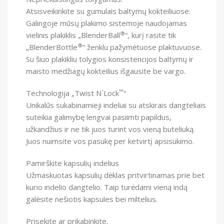
Atsisveikinkite su gumulais baltymų kokteiliuose.
Galingoje mūsų plakimo sistemoje naudojamas
®
vielinis plakiklis „BlenderBall
“, kurį rasite tik
®
„BlenderBottle
“ ženklu pažymėtuose plaktuvuose.
Su šiuo plakikliu tolygios konsistencijos baltymų ir
maisto medžiagų kokteilius išgausite be vargo.
™
Technologija „Twist N`Lock
“
Unikalūs sukabinamieji indeliai su atskirais dangteliais
suteikia galimybę lengvai pasiimti papildus,
užkandžius ir ne tik juos turint vos vieną buteliuką.
Juos nuimsite vos pasukę per ketvirtį apsisukimo.
Pamirškite kapsulių indelius
Užmaskuotas kapsulių dėklas pritvirtinamas prie bet
kurio indelio dangtelio. Taip turėdami vieną indą
galėsite nešiotis kapsules bei miltelius.
Prisekite ar prikabinkite.