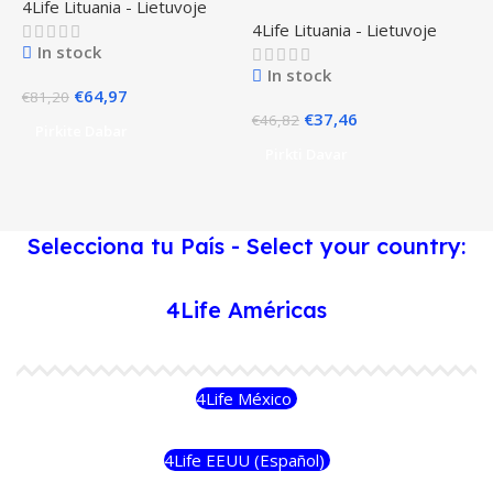
4Life Lituania - Lietuvoje
4Life Lituania - Lietuvoje
4
In stock
In stock
El
El
€
64,97
€
81,20
precio
precio
El
El
€
37,46
€
€
46,82
Pirkite Dabar
original
actual
precio
precio
Pirkti Davar
era:
es:
original
actual
€81,20.
€64,97.
era:
es:
€46,82.
€37,46.
Selecciona tu País - Select your country:
4Life Américas
4Life México
4Life EEUU (Español)