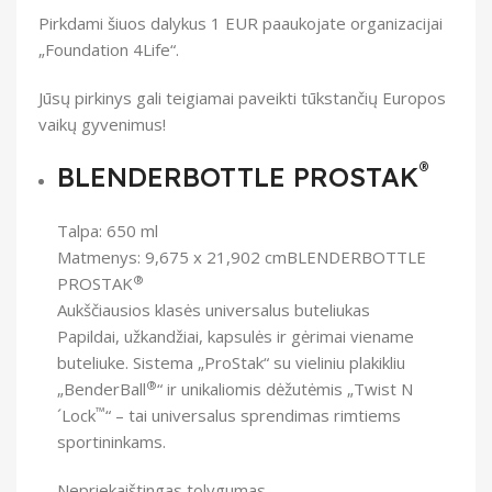
Pirkdami šiuos dalykus 1 EUR paaukojate organizacijai
„Foundation 4Life“.
Jūsų pirkinys gali teigiamai paveikti tūkstančių Europos
vaikų gyvenimus!
®
BLENDERBOTTLE PROSTAK
Talpa: 650 ml
Matmenys: 9,675 x 21,902 cmBLENDERBOTTLE
®
PROSTAK
Aukščiausios klasės universalus buteliukas
Papildai, užkandžiai, kapsulės ir gėrimai viename
buteliuke. Sistema „ProStak“ su vieliniu plakikliu
®
„BenderBall
“ ir unikaliomis dėžutėmis „Twist N
™
´Lock
“ – tai universalus sprendimas rimtiems
sportininkams.
Nepriekaištingas tolygumas.