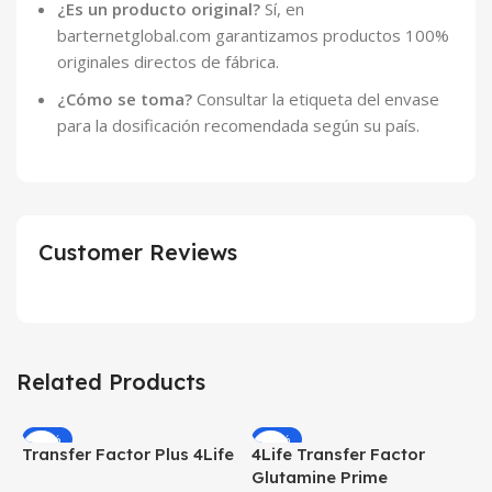
¿Es un producto original?
Sí, en
barternetglobal.com garantizamos productos 100%
originales directos de fábrica.
¿Cómo se toma?
Consultar la etiqueta del envase
para la dosificación recomendada según su país.
Customer Reviews
Related Products
-20%
-20%
Transfer Factor Plus 4Life
4Life Transfer Factor
N
Glutamine Prime
d