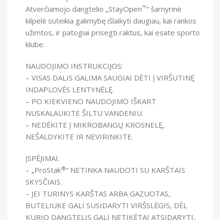
™
Atverčiamojo dangtelio „StayOpen
“ šarnyrinė
kilpelė suteikia galimybę išlaikyti daugiau, kai rankos
užimtos, ir patogiai prisegti raktus, kai esate sporto
klube.
NAUDOJIMO INSTRUKCIJOS:
– VISAS DALIS GALIMA SAUGIAI DĖTI Į VIRŠUTINĘ
INDAPLOVĖS LENTYNĖLĘ.
– PO KIEKVIENO NAUDOJIMO IŠKART
NUSKALAUKITE ŠILTU VANDENIU.
– NEDĖKITE Į MIKROBANGŲ KROSNELĘ,
NEŠALDYKITE IR NEVIRINKITE.
ĮSPĖJIMAI:
®
– „ProStak
“ NETINKA NAUDOTI SU KARŠTAIS
SKYSČIAIS.
– JEI TURINYS KARŠTAS ARBA GAZUOTAS,
BUTELIUKE GALI SUSIDARYTI VIRŠSLĖGIS, DĖL
KURIO DANGTELIS GALI NETIKĖTAI ATSIDARYTI,