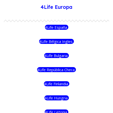
4Life Europa
4Life España
4Life Bélgica Ingles
4Life Bulgaria
4Life República Checa
4Life Finlandia
4Life Hungria
4Life Letonia