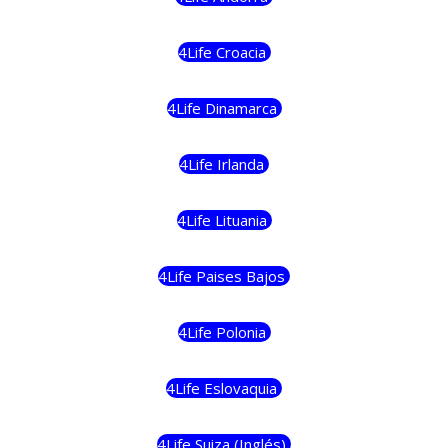
4Life Croacia
4Life Dinamarca
4Life Irlanda
4Life Lituania
4Life Paises Bajos
4Life Polonia
4Life Eslovaquia
4Life Suiza (Inglés)