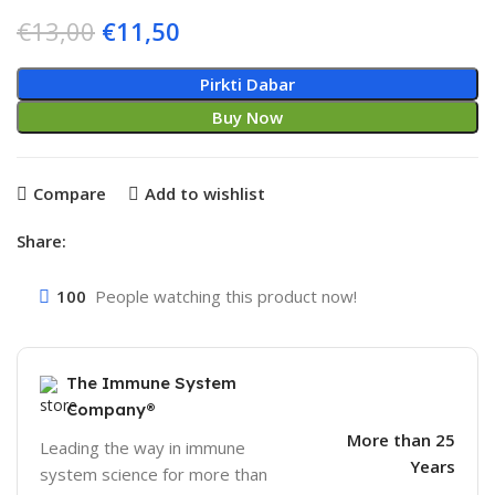
El
El
€
13,00
€
11,50
precio
precio
original
actual
Pirkti Dabar
era:
es:
Buy Now
€13,00.
€11,50.
Compare
Add to wishlist
Share:
100
People watching this product now!
The Immune System
Company®
More than 25
Leading the way in immune
Years
system science for more than