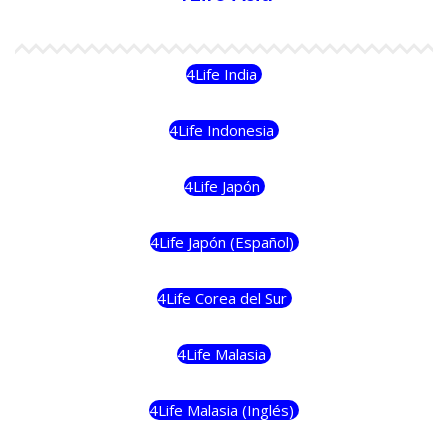
4Life India
4Life Indonesia
4Life Japón
4Life Japón (Español)
4Life Corea del Sur
4Life Malasia
4Life Malasia (Inglés)