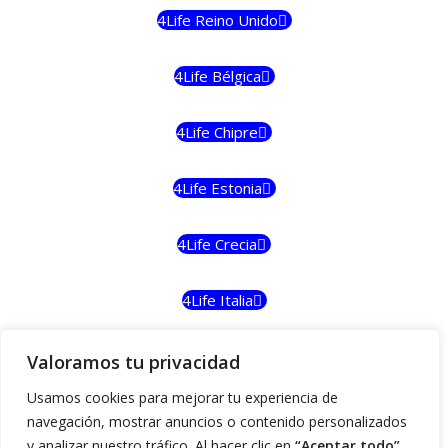
4Life Reino Unido
4Life Bélgica
4Life Chipre
4Life Estonia
4Life Crecia
4Life Italia
4Life Luxemburgo
Valoramos tu privacidad
Usamos cookies para mejorar tu experiencia de
4Life Noruega
navegación, mostrar anuncios o contenido personalizados
y analizar nuestro tráfico. Al hacer clic en
“Aceptar todo”
,