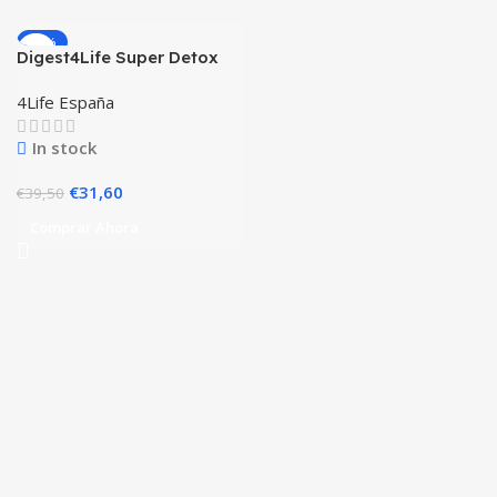
-20%
Digest4Life Super Detox
🇪🇸
4Life España
In stock
El
El
€
31,60
€
39,50
precio
precio
Comprar Ahora
original
actual
era:
es:
€39,50.
€31,60.