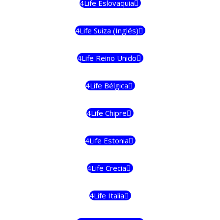
4Life Eslovaquia
4Life Suiza (Inglés)
4Life Reino Unido
4Life Bélgica
4Life Chipre
4Life Estonia
4Life Crecia
4Life Italia