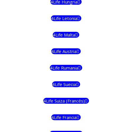
4Life Hungria
4Life Letonia
4Life Malta
4Life Austria
4Life Rumania
4Life Suecia
4Life Suiza (Francés)
4Life Francia