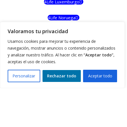
4Life Luxemburgo
4Life Noruega
Valoramos tu privacidad
4Life Portugal
Usamos cookies para mejorar tu experiencia de
navegación, mostrar anuncios o contenido personalizados
4Life Eslovenia
y analizar nuestro tráfico. Al hacer clic en
“Aceptar todo”
,
aceptas el uso de cookies.
4Life Irlanda del Norte
Personalizar
Rechazar todo
Aceptar todo
0
4Life Oceanía y Pacífico del Sur
Filters
Compare
Wishlist
Cart
4Life Papúa Nueva Guinea
4Life Nueva Zelanda