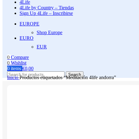
4Life
4Life by Country – Tiendas
Sign Up 4Life – Inscribirse
EUROPE
Shop Europe
EURO
EUR
0
Compare
0
Wishlist
0
items
€
0,00
Search
Inicio
Productos etiquetados “Meditación 4life andorra”