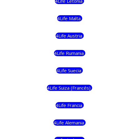
4Life Letonia
4Life Malta
4Life Austria
4Life Rumania
4Life Suecia
4Life Suiza (Francés)
4Life Francia
4Life Alemania