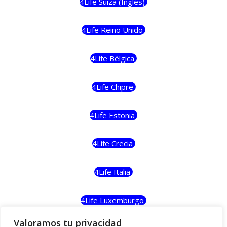
4Life Suiza (Inglés)
4Life Reino Unido
4Life Bélgica
4Life Chipre
4Life Estonia
4Life Crecia
4Life Italia
4Life Luxemburgo
Valoramos tu privacidad