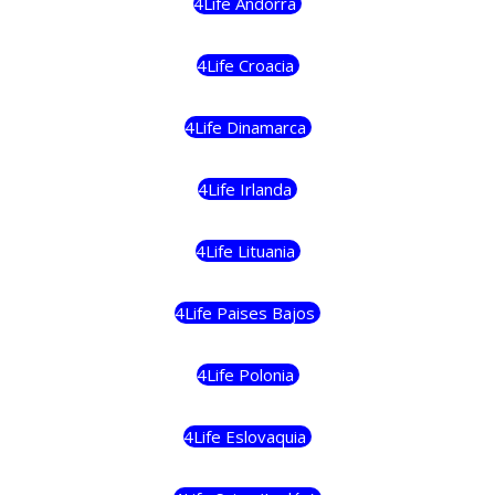
4Life Andorra
4Life Croacia
4Life Dinamarca
4Life Irlanda
4Life Lituania
4Life Paises Bajos
4Life Polonia
4Life Eslovaquia