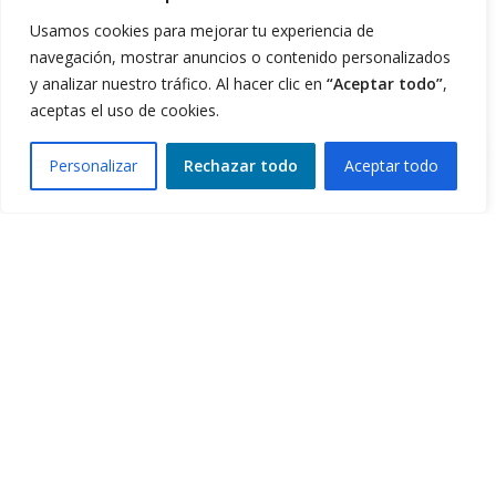
4Life Noruega
Usamos cookies para mejorar tu experiencia de
navegación, mostrar anuncios o contenido personalizados
4Life Portugal
y analizar nuestro tráfico. Al hacer clic en
“Aceptar todo”
,
aceptas el uso de cookies.
4Life Eslovenia
Personalizar
Rechazar todo
Aceptar todo
0
4Life Irlanda del Norte
Filters
Compare
Wishlist
Cart
4Life Oceanía y Pacífico del Sur
4Life Papúa Nueva Guinea
4Life Nueva Zelanda
4Life Australia