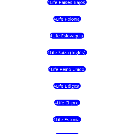
4Life Paises Bajos
4Life Polonia
4Life Eslovaquia
4Life Suiza (Inglés)
4Life Reino Unido
4Life Bélgica
4Life Chipre
4Life Estonia