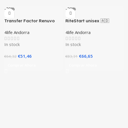
-20%
-20%
Transfer Factor Renuvo
RiteStart unisex 🇦🇩
🇦🇩
4life Andorra
4life Andorra
In stock
In stock
El
El
El
El
€
51,46
€
66,65
€
64,32
€
83,31
precio
precio
precio
precio
Comprar Ahora
Comprar Ahora
original
actual
original
actual
era:
es:
era:
es:
€64,32.
€51,46.
€83,31.
€66,65.