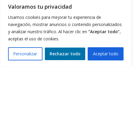
4Life Noruega
Valoramos tu privacidad
Usamos cookies para mejorar tu experiencia de
4Life Portugal
navegación, mostrar anuncios o contenido personalizados
y analizar nuestro tráfico. Al hacer clic en
“Aceptar todo”
,
4Life Eslovenia
aceptas el uso de cookies.
Personalizar
Rechazar todo
Aceptar todo
0
4Life Irlanda del Norte
Filters
Compare
Wishlist
Cart
4Life Oceanía y Pacífico del Sur
4Life Papúa Nueva Guinea
4Life Nueva Zelanda
4Life Australia