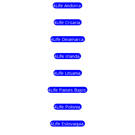
4Life Andorra
4Life Croacia
4Life Dinamarca
4Life Irlanda
4Life Lituania
4Life Paises Bajos
4Life Polonia
4Life Eslovaquia