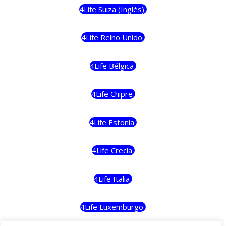
4Life Suiza (Inglés)
4Life Reino Unido
4Life Bélgica
4Life Chipre
4Life Estonia
4Life Crecia
4Life Italia
4Life Luxemburgo