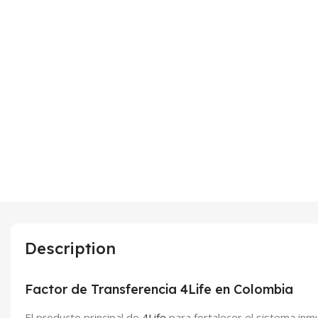
Description
Factor de Transferencia 4Life en Colombia
El producto principal de
4Life
para fortalecer el sistema in