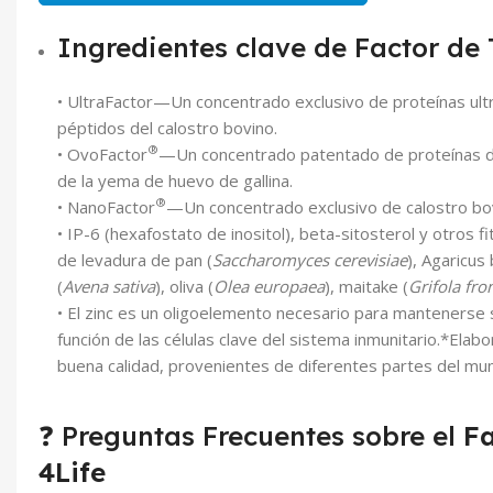
Ingredientes clave de Factor de 
• UltraFactor—Un concentrado exclusivo de proteínas ultr
péptidos del calostro bovino.
®
• OvoFactor
—Un concentrado patentado de proteínas de
de la yema de huevo de gallina.
®
• NanoFactor
—Un concentrado exclusivo de calostro bov
• IP-6 (hexafostato de inositol), beta-sitosterol y otros f
de levadura de pan (
Saccharomyces cerevisiae
), Agaricus 
(
Avena sativa
), oliva (
Olea europaea
), maitake (
Grifola fr
• El zinc es un oligoelemento necesario para mantenerse 
función de las células clave del sistema inmunitario.*Ela
buena calidad, provenientes de diferentes partes del mu
❓ Preguntas Frecuentes sobre el
Fa
4Life