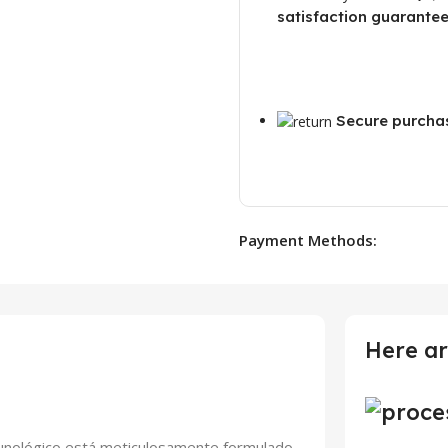
satisfaction guarantee
Secure purcha
Payment Methods:
Here ar
munológico está meticulosamente formulado