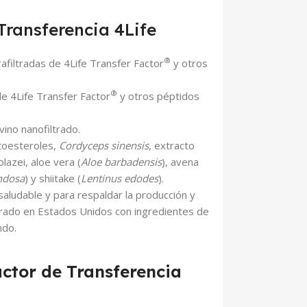
Transferencia 4Life
®
afiltradas de 4Life Transfer Factor
y otros
®
 4Life Transfer Factor
y otros péptidos
ino nanofiltrado.
itoesteroles,
Cordyceps sinensis
, extracto
blazei, aloe vera (
Aloe barbadensis
), avena
ondosa
) y shiitake (
Lentinus edodes
).
saludable y para respaldar la producción y
borado en Estados Unidos con ingredientes de
ndo.
ctor de Transferencia