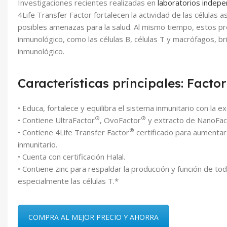
Investigaciones recientes realizadas en
laboratorios indep
4Life Transfer Factor fortalecen la actividad de las células
posibles amenazas para la salud. Al mismo tiempo, estos pr
inmunológico, como las células B, células T y macrófagos, br
inmunológico.
Características principales: Facto
• Educa, fortalece y equilibra el sistema inmunitario con la e
®
®
• Contiene UltraFactor
, OvoFactor
y extracto de NanoFac
®
• Contiene 4Life Transfer Factor
certificado para aumentar 
inmunitario.
• Cuenta con certificación Halal.
• Contiene zinc para respaldar la producción y función de tod
especialmente las células T.*
COMPRA AL MEJOR PRECIO Y AHORRA