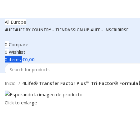
All Europe
4LIFE
4LIFE BY COUNTRY – TIENDAS
SIGN UP 4LIFE – INSCRIBIRSE
0
Compare
0
Wishlist
0
items
€
0,00
Search
Inicio
4Life® Transfer Factor Plus™ Tri-Factor® Formula 
Click to enlarge